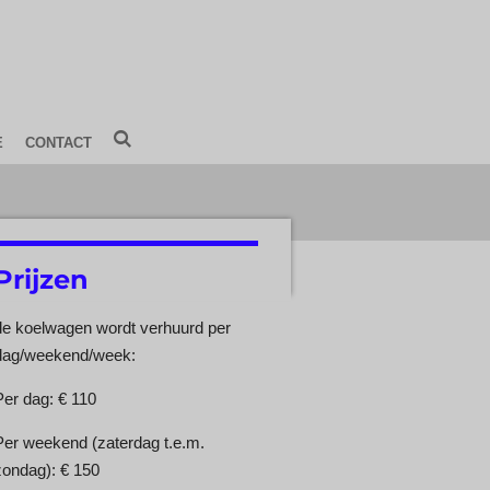
E
CONTACT
Prijzen
de koelwagen wordt verhuurd per
dag/weekend/week:
Per dag: € 110
Per weekend (zaterdag t.e.m.
zondag): € 150