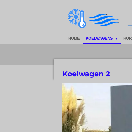
Ga
direct
naar
de
hoofdinhoud
HOME
KOELWAGENS
HOR
Koelwagen 2