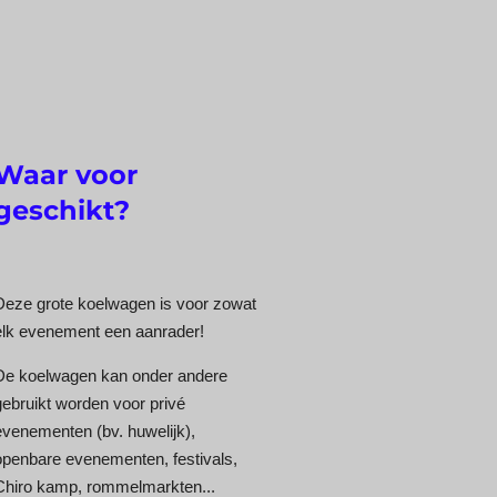
Waar voor
geschikt?
Deze grote koelwagen is voor zowat
elk evenement een aanrader!
De koelwagen kan onder andere
gebruikt worden voor privé
evenementen (bv. huwelijk),
openbare evenementen, festivals,
Chiro kamp, rommelmarkten...