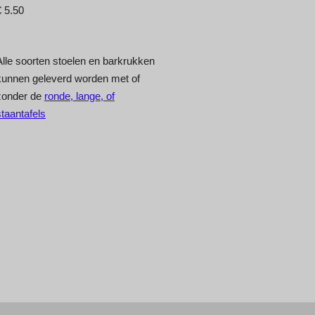
€ 5.50
Alle soorten stoelen en barkrukken
kunnen geleverd worden met of
zonder de
ronde, lange, of
staantafels