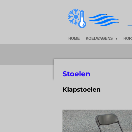
Ga
direct
naar
de
hoofdinhoud
HOME
KOELWAGENS
HOR
Stoelen
Klapstoelen